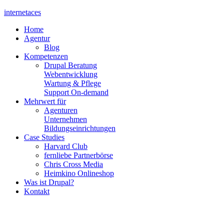
internet
aces
Home
Agentur
Blog
Kompetenzen
Drupal Beratung
Webentwicklung
Wartung & Pflege
Support On-demand
Mehrwert für
Agenturen
Unternehmen
Bildungseinrichtungen
Case Studies
Harvard Club
fernliebe Partnerbörse
Chris Cross Media
Heimkino Onlineshop
Was ist Drupal?
Kontakt